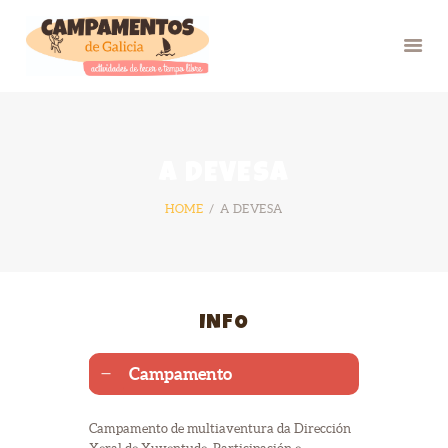
INICIO
A DEVESA
VERÁN 26
HOME
A DEVESA
GRUPOS
FOTOS
BLOG
NÓS
INFO
CONTACTO
Campamento
Campamento de multiaventura da Dirección