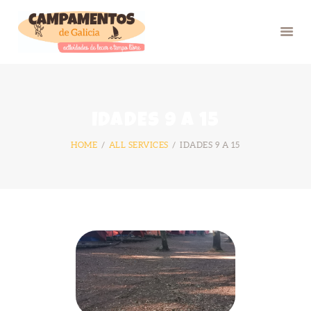
INICIO
IDADES 9 A 15
VERÁN 26
HOME
ALL SERVICES
IDADES 9 A 15
GRUPOS
FOTOS
BLOG
NÓS
CONTACTO