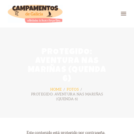
INICIO
PROTEGIDO:
VERÁN 26
AVENTURA NAS
GRUPOS
MARIÑAS (QUENDA
FOTOS
6)
BLOG
HOME
FOTOS
NÓS
PROTEGIDO: AVENTURA NAS MARIÑAS
(QUENDA 6)
CONTACTO
Este contenido está protegido por contraseña.