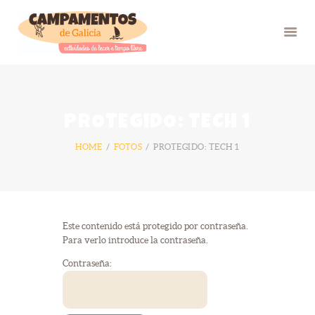
INICIO
PROTEGIDO: TECH 1
VERÁN 26
HOME
FOTOS
PROTEGIDO: TECH 1
GRUPOS
FOTOS
BLOG
NÓS
Este contenido está protegido por contraseña.
CONTACTO
Para verlo introduce la contraseña.
Contraseña: