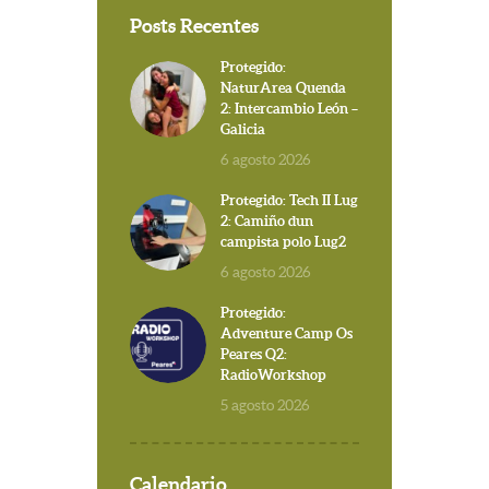
Posts Recentes
Protegido:
NaturArea Quenda
2: Intercambio León –
Galicia
6 agosto 2026
Protegido: Tech II Lug
2: Camiño dun
campista polo Lug2
6 agosto 2026
Protegido:
Adventure Camp Os
Peares Q2:
RadioWorkshop
5 agosto 2026
Calendario