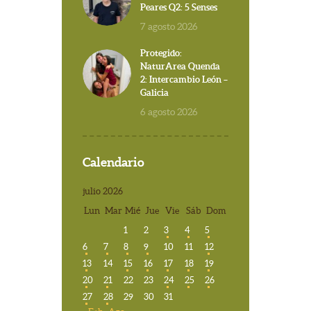
Peares Q2: 5 Senses
7 agosto 2026
Protegido:
NaturArea Quenda
2: Intercambio León –
Galicia
6 agosto 2026
Calendario
julio 2026
Lun
Mar
Mié
Jue
Vie
Sáb
Dom
1
2
3
4
5
6
7
8
9
10
11
12
13
14
15
16
17
18
19
20
21
22
23
24
25
26
27
28
29
30
31