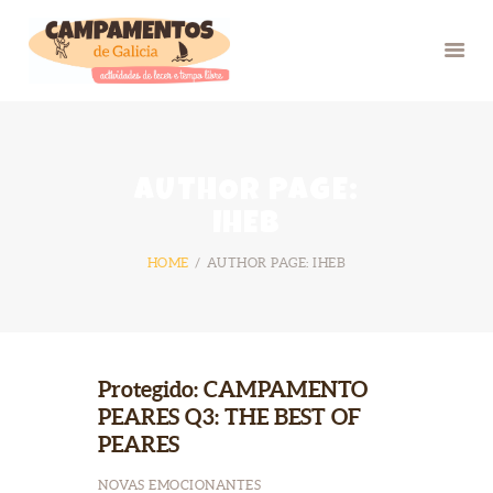
INICIO
AUTHOR PAGE:
VERÁN 26
IHEB
GRUPOS
HOME
AUTHOR PAGE: IHEB
FOTOS
BLOG
NÓS
CONTACTO
Protegido: CAMPAMENTO
PEARES Q3: THE BEST OF
PEARES
NOVAS EMOCIONANTES