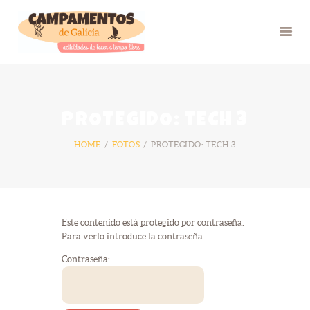
INICIO
PROTEGIDO: TECH 3
VERÁN 26
HOME
FOTOS
PROTEGIDO: TECH 3
GRUPOS
FOTOS
BLOG
NÓS
Este contenido está protegido por contraseña.
CONTACTO
Para verlo introduce la contraseña.
Contraseña: