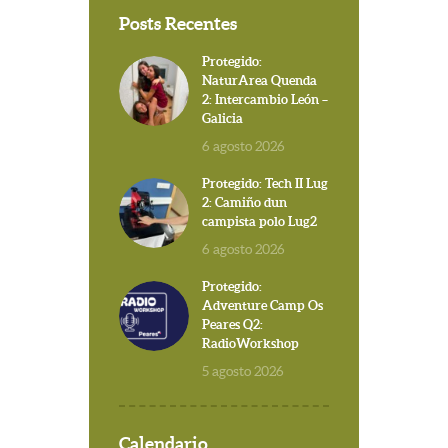
Posts Recentes
Protegido:
NaturArea Quenda
2: Intercambio León –
Galicia
6 agosto 2026
Protegido: Tech II Lug
2: Camiño dun
campista polo Lug2
6 agosto 2026
Protegido:
Adventure Camp Os
Peares Q2:
RadioWorkshop
5 agosto 2026
Calendario