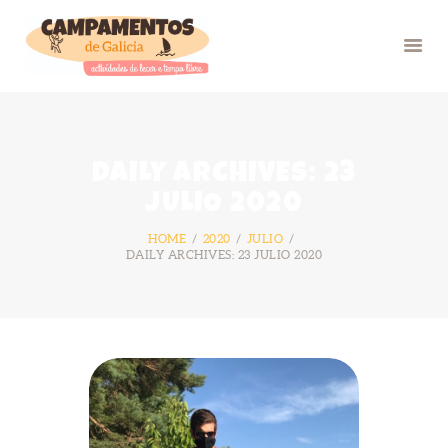
INICIO
DAILY ARCHIVES: 23
VERÁN 26
JULIO 2020
GRUPOS
HOME
2020
JULIO
FOTOS
DAILY ARCHIVES: 23 JULIO 2020
BLOG
NÓS
CONTACTO