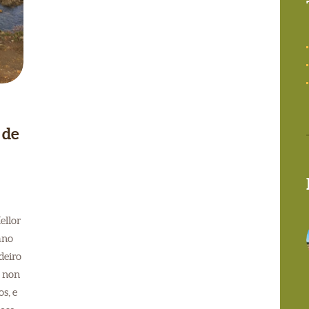
 de
ellor
ano
deiro
 non
s, e