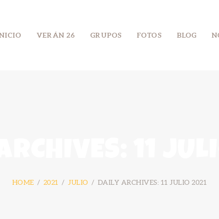
INICIO
INICIO
VERÁN 26
GRUPOS
FOTOS
BLOG
N
VERÁN 26
GRUPOS
FOTOS
BLOG
NÓS
ARCHIVES: 11 JUL
CONTACTO
HOME
2021
JULIO
DAILY ARCHIVES: 11 JULIO 2021