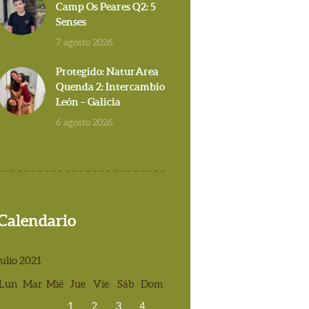
Camp Os Peares Q2: 5
Senses
7 agosto 2026
Protegido: NaturArea
Quenda 2: Intercambio
León – Galicia
6 agosto 2026
Calendario
julio 2021
Lun
Mar
Mié
Jue
Vie
Sáb
Dom
1
2
3
4