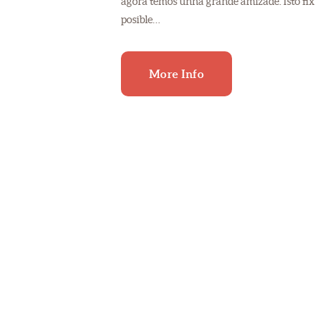
agora temos unha grande amizade. Isto fi
posible…
More Info