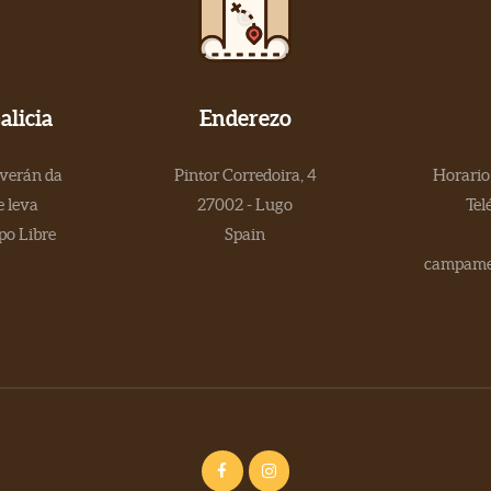
licia
Enderezo
 verán da
Pintor Corredoira, 4
Horario 
 leva
27002 - Lugo
Tel
po Libre
Spain
campamen