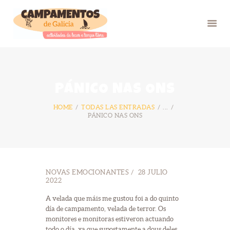
INICIO
PÁNICO NAS ONS
VERÁN 26
HOME
TODAS LAS ENTRADAS
...
GRUPOS
PÁNICO NAS ONS
FOTOS
BLOG
NÓS
NOVAS EMOCIONANTES
28 JULIO
CONTACTO
2022
A velada que máis me gustou foi a do quinto
día de campamento, velada de terror. Os
monitores e monitoras estiveron actuando
todo o día, xa que supostamente a dous deles