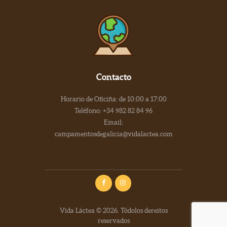
Contacto
Horario de Oficiña: de 10:00 a 17:00
Teléfono: +34 982 82 84 96
Email:
campamentosdegalicia@vidalactea.com
Vida Láctea © 2026. Tódolos dereitos
reservados