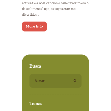
activa-t e a nosa canción e baile favorito era o
de «calimeño».Logo, os xogos eran moi
divertidos…
More Info
Busca
Buscar:
Temas