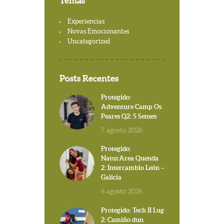
Temas
Experiencias
Novas Emocionantes
Uncategorized
Posts Recentes
Protegido:
Adventure Camp Os
Peares Q2: 5 Senses
7 agosto 2026
Protegido:
NaturArea Quenda
2: Intercambio León –
Galicia
6 agosto 2026
Protegido: Tech II Lug
2: Camiño dun