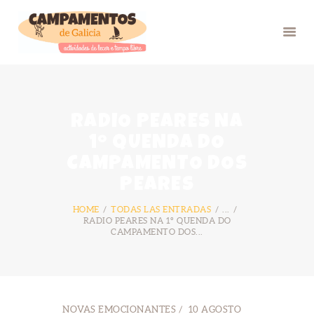
INICIO
RADIO PEARES NA
VERÁN 26
1º QUENDA DO
GRUPOS
CAMPAMENTO DOS
FOTOS
PEARES
BLOG
HOME
TODAS LAS ENTRADAS
...
NÓS
RADIO PEARES NA 1º QUENDA DO
CAMPAMENTO DOS...
CONTACTO
NOVAS EMOCIONANTES
10 AGOSTO