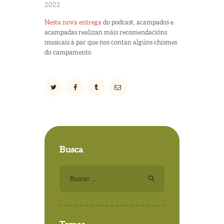
2022
Nesta nova entrega
do podcast, acampados e
acampadas realizan máis recomendacións
musicais á par que nos contan algúns chismes
do campamento
Busca
Buscar: