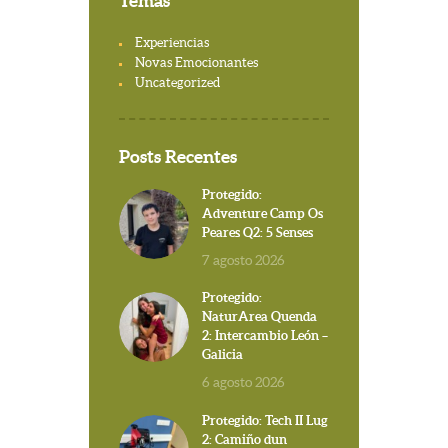
Temas
Experiencias
Novas Emocionantes
Uncategorized
Posts Recentes
Protegido:
Adventure Camp Os
Peares Q2: 5 Senses
7 agosto 2026
Protegido:
NaturArea Quenda
2: Intercambio León –
Galicia
6 agosto 2026
Protegido: Tech II Lug
2: Camiño dun