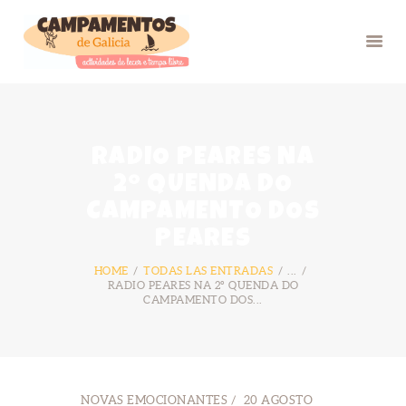
INICIO
RADIO PEARES NA
VERÁN 26
2º QUENDA DO
GRUPOS
CAMPAMENTO DOS
FOTOS
PEARES
BLOG
HOME
TODAS LAS ENTRADAS
...
NÓS
RADIO PEARES NA 2º QUENDA DO
CAMPAMENTO DOS...
CONTACTO
NOVAS EMOCIONANTES
20 AGOSTO