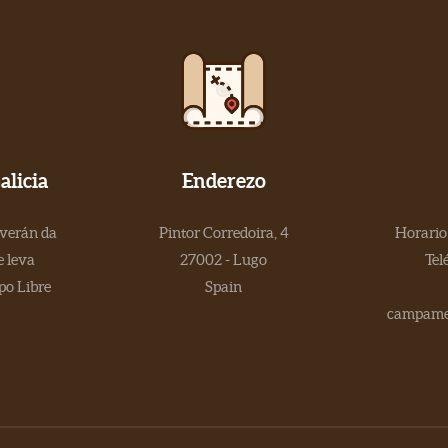
licia
Enderezo
 verán da
Pintor Corredoira, 4
Horario 
 leva
27002 - Lugo
Tel
po Libre
Spain
campamen