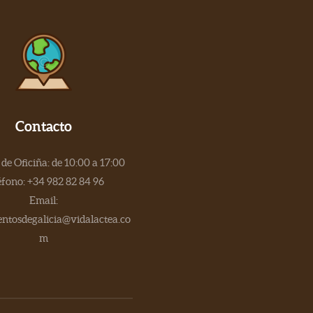
Contacto
de Oficiña: de 10:00 a 17:00
éfono: +34 982 82 84 96
Email:
tosdegalicia@vidalactea.co
m