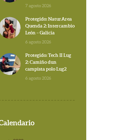
7 agosto 2026
Protegido: NaturArea
Quenda 2: Intercambio
León – Galicia
6 agosto 2026
Protegido: Tech II Lug
2: Camiño dun
campista polo Lug2
6 agosto 2026
Calendario