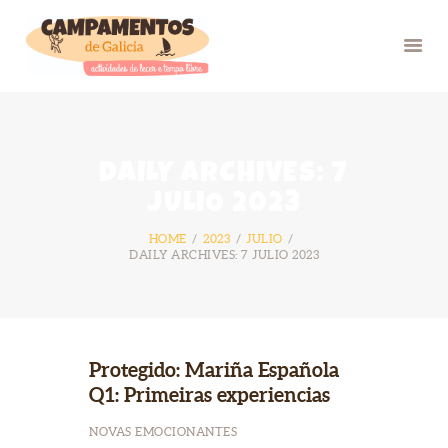
INICIO
DAILY ARCHIVES: 7
VERÁN 26
JULIO 2023
GRUPOS
HOME
2023
JULIO
FOTOS
DAILY ARCHIVES: 7 JULIO 2023
BLOG
NÓS
CONTACTO
Protegido: Mariña Española
Q1: Primeiras experiencias
NOVAS EMOCIONANTES