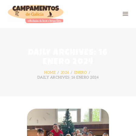
INICIO
DAILY ARCHIVES: 16
VERÁN 26
ENERO 2024
GRUPOS
HOME
2024
ENERO
FOTOS
DAILY ARCHIVES: 16 ENERO 2024
BLOG
NÓS
CONTACTO