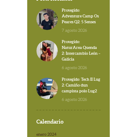
Protegido:
Adventure Camp Os
Peares Q2: 5 Senses
7 agosto 2026
Protegido:
NaturArea Quenda
2: Intercambio León –
Galicia
6 agosto 2026
Protegido: Tech II Lug
2: Camiño dun
campista polo Lug2
6 agosto 2026
Calendario
enero 2024