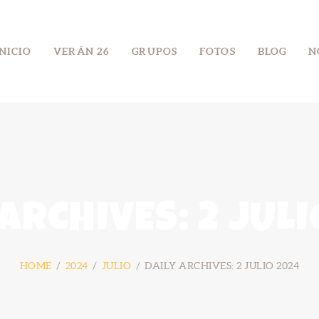
INICIO
INICIO
VERÁN 26
GRUPOS
FOTOS
BLOG
N
VERÁN 26
GRUPOS
FOTOS
BLOG
NÓS
 ARCHIVES: 2 JULI
CONTACTO
HOME
2024
JULIO
DAILY ARCHIVES: 2 JULIO 2024