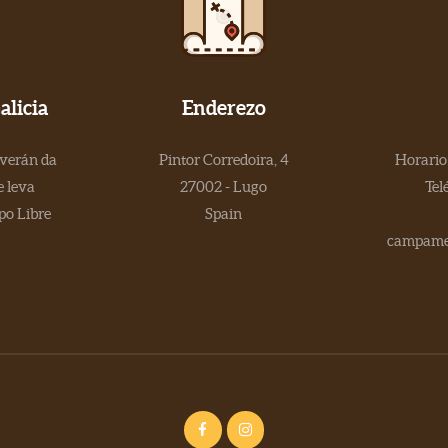
licia
Enderezo
 verán da
Pintor Corredoira, 4
Horario 
 leva
27002 - Lugo
Tel
po Libre
Spain
campamen