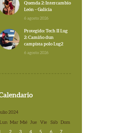
Quenda 2: Intercambio
León – Galicia
6 agosto 2026
Protegido: Tech II Lug
2: Camiño dun
campista polo Lug2
6 agosto 2026
Calendario
julio 2024
Lun
Mar
Mié
Jue
Vie
Sáb
Dom
1
2
3
4
5
6
7