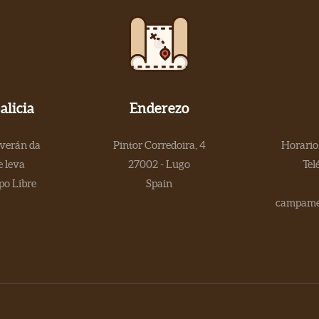
licia
Enderezo
 verán da
Pintor Corredoira, 4
Horario 
 leva
27002 - Lugo
Tel
po Libre
Spain
campamen