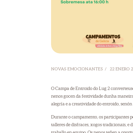
NOVAS EMOCIONANTES
22 ENERO 
O Campa de Entroido do Lug 2 converteuse
nenos gocen da festividade dunha maneira 
alegría e a creatividade do entroido, senón
Durante o campamento, os participantes p
talleres de disfraces, xogos tradicionais, 
traballo en equipo. Os nenos teñen a oport