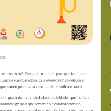
2025
 nunha marabillosa oportunidade para que familias e
única e enriquecedora. Este evento non só celebra a
 que tamén promove a conciliación familiar e social.
oden gozar dunha variedade de actividades que inclúen
e dinámicas grupais que fomentan a colaboración e o
unidade de aprender sobre a historia do entroido, mediante