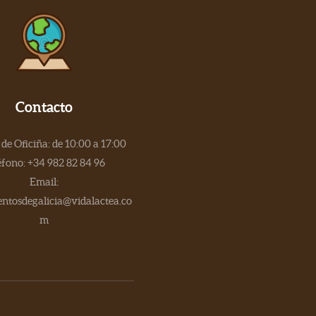
Contacto
de Oficiña: de 10:00 a 17:00
éfono: +34 982 82 84 96
Email:
tosdegalicia@vidalactea.co
m