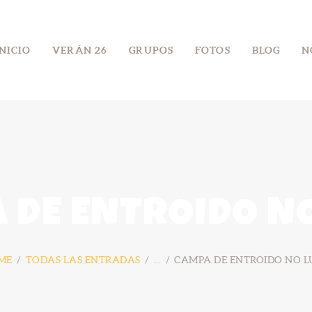
INICIO
INICIO
VERÁN 26
GRUPOS
FOTOS
BLOG
N
VERÁN 26
GRUPOS
FOTOS
BLOG
NÓS
 DE ENTROIDO NO
CONTACTO
ME
TODAS LAS ENTRADAS
...
CAMPA DE ENTROIDO NO L