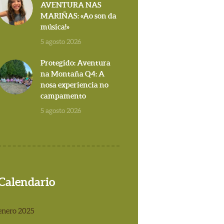
AVENTURA NAS
MARIÑAS: «Ao son da
música!»
5 agosto 2026
Protegido: Aventura
na Montaña Q4: A
nosa experiencia no
campamento
5 agosto 2026
Calendario
enero 2025