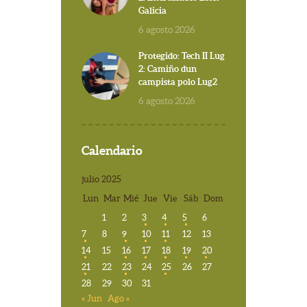
Galicia
6 agosto 2026
Protegido: Tech II Lug
2: Camiño dun
campista polo Lug2
6 agosto 2026
Calendario
julio 2025
Lun
Mar
Mié
Jue
Vie
Sáb
Dom
1
2
3
4
5
6
7
8
9
10
11
12
13
14
15
16
17
18
19
20
21
22
23
24
25
26
27
28
29
30
31
« Jun
Ago »