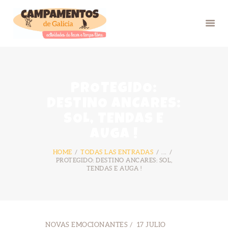
INICIO
PROTEGIDO:
VERÁN 26
DESTINO ANCARES:
GRUPOS
SOL, TENDAS E
FOTOS
AUGA !
BLOG
HOME
TODAS LAS ENTRADAS
...
NÓS
PROTEGIDO: DESTINO ANCARES: SOL,
TENDAS E AUGA !
CONTACTO
NOVAS EMOCIONANTES
17 JULIO