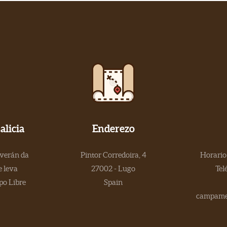
licia
Enderezo
 verán da
Pintor Corredoira, 4
Horario 
 leva
27002 - Lugo
Tel
po Libre
Spain
campamen