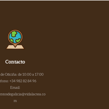
Contacto
de Oficiña: de 10:00 a 17:00
éfono: +34 982 82 84 96
Email:
tosdegalicia@vidalactea.co
m