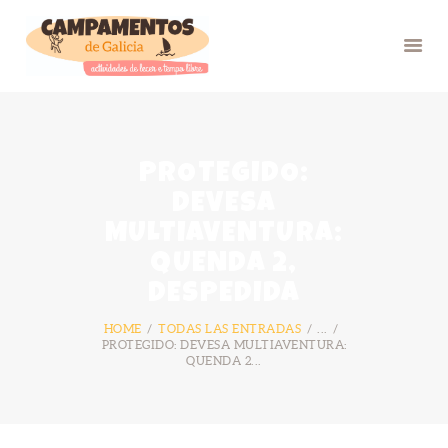
INICIO
PROTEGIDO:
VERÁN 26
DEVESA
GRUPOS
MULTIAVENTURA:
FOTOS
QUENDA 2,
BLOG
DESPEDIDA
NÓS
HOME
TODAS LAS ENTRADAS
...
CONTACTO
PROTEGIDO: DEVESA MULTIAVENTURA:
QUENDA 2...