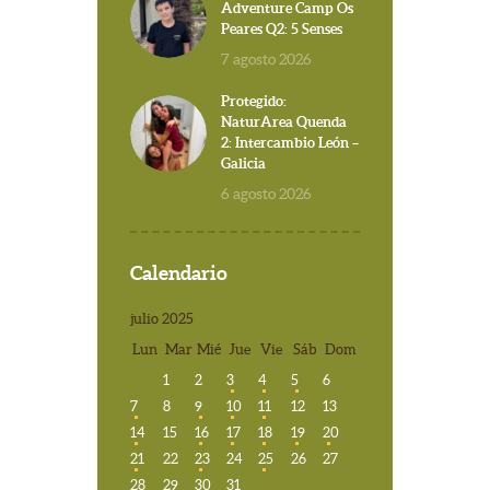
Adventure Camp Os
Peares Q2: 5 Senses
7 agosto 2026
Protegido:
NaturArea Quenda
2: Intercambio León –
Galicia
6 agosto 2026
Calendario
julio 2025
Lun
Mar
Mié
Jue
Vie
Sáb
Dom
1
2
3
4
5
6
7
8
9
10
11
12
13
14
15
16
17
18
19
20
21
22
23
24
25
26
27
28
29
30
31