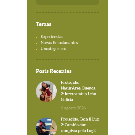
Temas
Experiencias
Novas Emocionantes
Uncategorized
Posts Recentes
Protegido:
NaturArea Quenda
2: Intercambio León –
Galicia
6 agosto 2026
Protegido: Tech II Lug
2: Camiño dun
campista polo Lug2