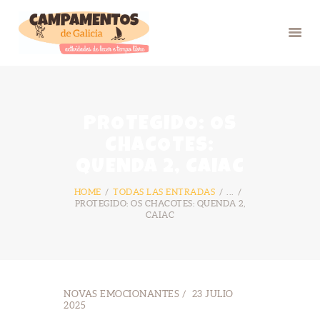
INICIO
PROTEGIDO: OS
VERÁN 26
CHACOTES:
GRUPOS
QUENDA 2, CAIAC
FOTOS
HOME
TODAS LAS ENTRADAS
...
BLOG
PROTEGIDO: OS CHACOTES: QUENDA 2,
CAIAC
NÓS
CONTACTO
NOVAS EMOCIONANTES
23 JULIO
2025