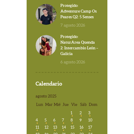
Protegido:
Adventure Camp Os
Peares Q2: 5 Senses
7 agosto 2026
Protegido:
NaturArea Quenda
2: Intercambio León –
Galicia
6 agosto 2026
Calendario
agosto 2025
Lun
Mar
Mié
Jue
Vie
Sáb
Dom
1
2
3
4
5
6
7
8
9
10
11
12
13
14
15
16
17