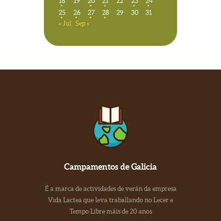
18
19
20
21
22
23
24
25
26
27
28
29
30
31
« Jul
Sep »
Campamentos de Galicia
É a marca de actividades de verán da empresa
Vida Lactea que leva traballando no Lecer e
Tempo Libre máis de 20 anos