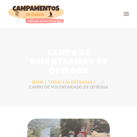
INICIO
CAMPO DE
VERÁN 26
VOLUNTARIADO DE
GRUPOS
QUIROGA
FOTOS
HOME
TODAS LAS ENTRADAS
...
BLOG
CAMPO DE VOLUNTARIADO DE QUIROGA
NÓS
CONTACTO