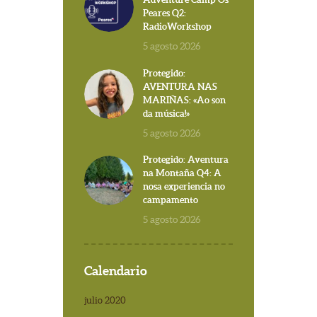
Peares Q2:
RadioWorkshop
5 agosto 2026
Protegido:
AVENTURA NAS
MARIÑAS: «Ao son
da música!»
5 agosto 2026
Protegido: Aventura
na Montaña Q4: A
nosa experiencia no
campamento
5 agosto 2026
Calendario
julio 2020