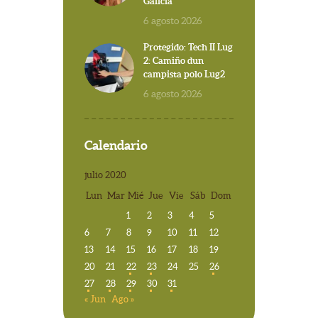
Galicia
6 agosto 2026
Protegido: Tech II Lug
2: Camiño dun
campista polo Lug2
6 agosto 2026
Calendario
julio 2020
Lun
Mar
Mié
Jue
Vie
Sáb
Dom
1
2
3
4
5
6
7
8
9
10
11
12
13
14
15
16
17
18
19
20
21
22
23
24
25
26
27
28
29
30
31
« Jun
Ago »