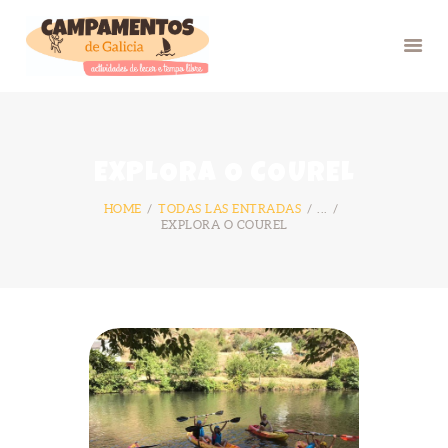
INICIO
EXPLORA O COUREL
VERÁN 26
HOME
TODAS LAS ENTRADAS
...
GRUPOS
EXPLORA O COUREL
FOTOS
BLOG
NÓS
CONTACTO