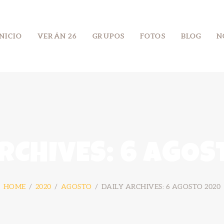
INICIO
INICIO
VERÁN 26
GRUPOS
FOTOS
BLOG
N
VERÁN 26
GRUPOS
FOTOS
BLOG
NÓS
ARCHIVES: 6 AGOS
CONTACTO
HOME
2020
AGOSTO
DAILY ARCHIVES: 6 AGOSTO 2020