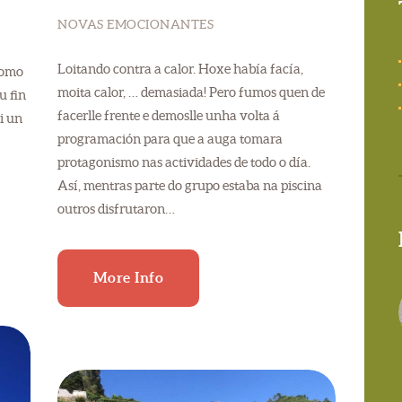
NOVAS EMOCIONANTES
Loitando contra a calor. Hoxe había facía,
como
moita calor, … demasiada! Pero fumos quen de
u fin
facerlle frente e demoslle unha volta á
i un
programación para que a auga tomara
protagonismo nas actividades de todo o día.
Así, mentras parte do grupo estaba na piscina
outros disfrutaron…
More Info