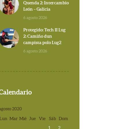
Quenda 2: Intercambio
León – Galicia
6 agosto 2026
Protegido: Tech II Lug
2: Camiño dun
campista polo Lug2
6 agosto 2026
Calendario
agosto 2020
Lun
Mar
Mié
Jue
Vie
Sáb
Dom
1
2