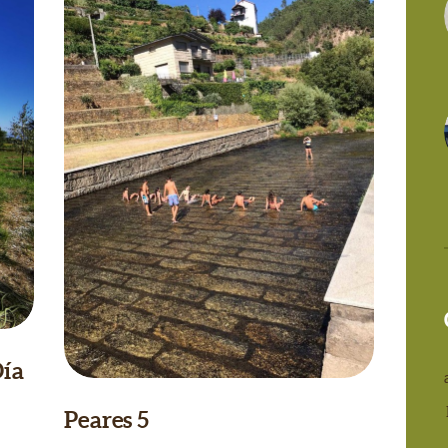
Día
Peares 5