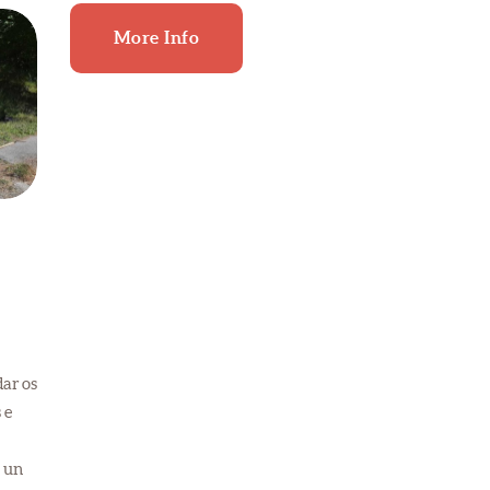
More Info
ar os
 e
s un