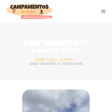
INICIO
DAILY ARCHIVES: 17
VERÁN 26
AGOSTO 2020
GRUPOS
HOME
2020
AGOSTO
FOTOS
DAILY ARCHIVES: 17 AGOSTO 2020
BLOG
NÓS
CONTACTO