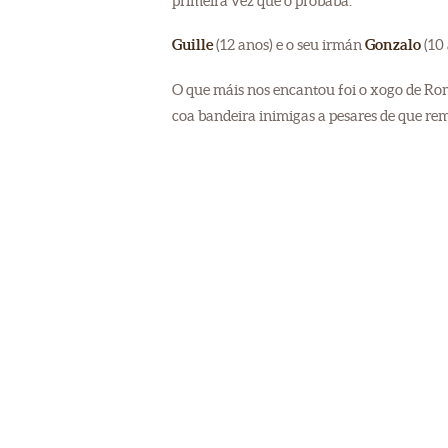
primeira vez que o probaba.
Guille
(12 anos) e o seu irmán
Gonzalo
(10 
O que máis nos encantou foi o xogo de 
coa bandeira inimigas a pesares de que r