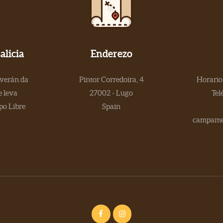
licia
Enderezo
 verán da
Pintor Corredoira, 4
Horario 
 leva
27002 - Lugo
Tel
po Libre
Spain
campamen