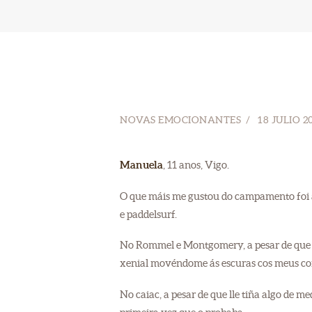
NOVAS EMOCIONANTES
18 JULIO 2
Manuela
, 11 anos, Vigo.
O que máis me gustou do campamento foi 
e paddelsurf.
No Rommel e Montgomery, a pesar de que 
xenial movéndome ás escuras cos meus com
No caiac, a pesar de que lle tiña algo de m