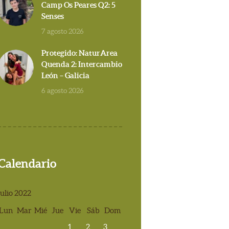
Camp Os Peares Q2: 5
Senses
7 agosto 2026
Protegido: NaturArea
Quenda 2: Intercambio
León – Galicia
6 agosto 2026
Calendario
julio 2022
Lun
Mar
Mié
Jue
Vie
Sáb
Dom
1
2
3