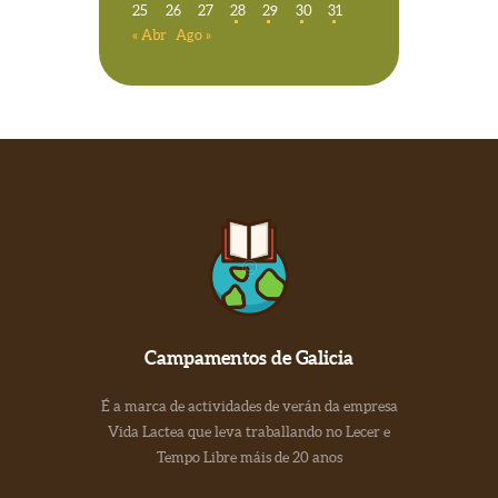
25
26
27
28
29
30
31
« Abr
Ago »
Campamentos de Galicia
É a marca de actividades de verán da empresa
Vida Lactea que leva traballando no Lecer e
Tempo Libre máis de 20 anos