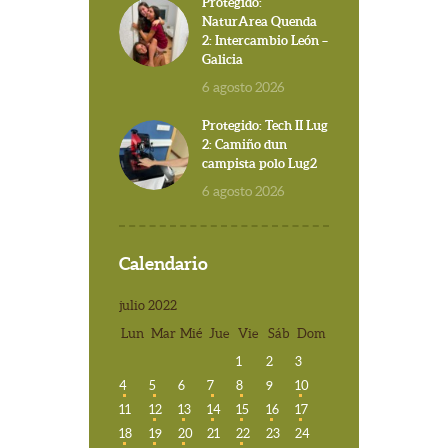
Protegido:
NaturArea Quenda
2: Intercambio León –
Galicia
6 agosto 2026
Protegido: Tech II Lug
2: Camiño dun
campista polo Lug2
6 agosto 2026
Calendario
julio 2022
Lun
Mar
Mié
Jue
Vie
Sáb
Dom
1
2
3
4
5
6
7
8
9
10
11
12
13
14
15
16
17
18
19
20
21
22
23
24