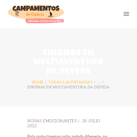
INICIO
ENIGMAS EN
VERÁN 26
MULTIAVENTURA
GRUPOS
DA DEVESA
FOTOS
HOME
TODAS LAS ENTRADAS
...
BLOG
ENIGMAS EN MULTIAVENTURA DA DEVESA
NÓS
CONTACTO
NOVAS EMOCIONANTES
20 JULIO
2022
Pola noite tivemos unha velada diferente, na