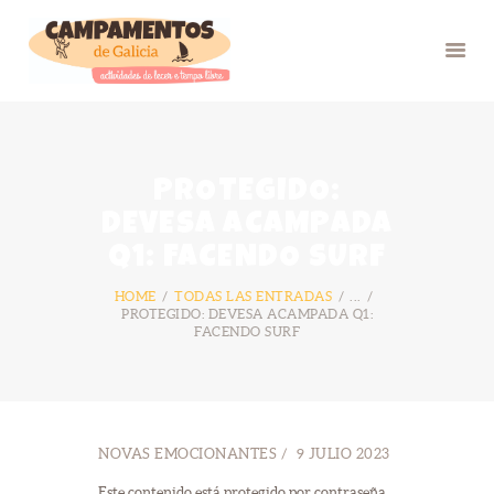
INICIO
PROTEGIDO:
VERÁN 26
DEVESA ACAMPADA
GRUPOS
Q1: FACENDO SURF
FOTOS
HOME
TODAS LAS ENTRADAS
...
BLOG
PROTEGIDO: DEVESA ACAMPADA Q1:
FACENDO SURF
NÓS
CONTACTO
NOVAS EMOCIONANTES
9 JULIO 2023
Este contenido está protegido por contraseña.