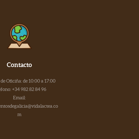
Contacto
de Oficiña: de 10:00 a 17:00
éfono: +34 982 82 84 96
Email:
tosdegalicia@vidalactea.co
m