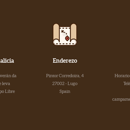
licia
Enderezo
 verán da
Pintor Corredoira, 4
Horario 
 leva
27002 - Lugo
Tel
po Libre
Spain
campamen