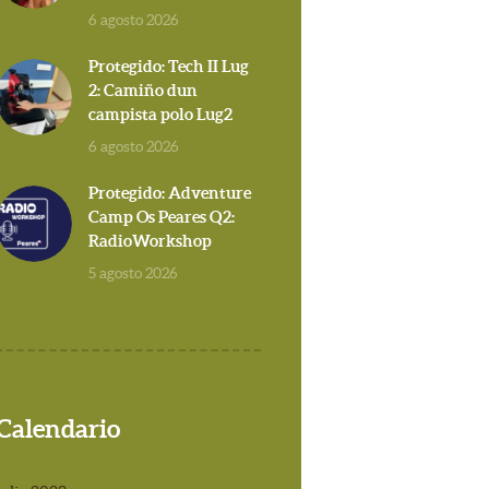
6 agosto 2026
Protegido: Tech II Lug
2: Camiño dun
campista polo Lug2
6 agosto 2026
Protegido: Adventure
Camp Os Peares Q2:
RadioWorkshop
5 agosto 2026
Calendario