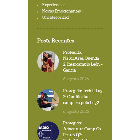
Experiencias
Novas Emocionantes
Uncategorized
Posts Recentes
Protegido:
NaturArea Quenda
2: Intercambio León –
Galicia
6 agosto 2026
Protegido: Tech II Lug
2: Camiño dun
campista polo Lug2
6 agosto 2026
Protegido:
Adventure Camp Os
Peares Q2: