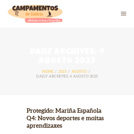
INICIO
DAILY ARCHIVES: 4
VERÁN 26
AGOSTO 2023
GRUPOS
HOME
2023
AGOSTO
FOTOS
DAILY ARCHIVES: 4 AGOSTO 2023
BLOG
NÓS
CONTACTO
Protegido: Mariña Española
Q4: Novos deportes e moitas
aprendizaxes