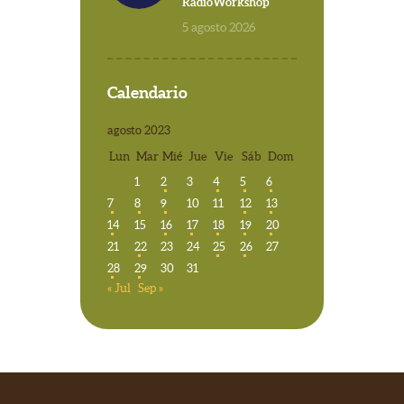
RadioWorkshop
5 agosto 2026
Calendario
agosto 2023
Lun
Mar
Mié
Jue
Vie
Sáb
Dom
1
2
3
4
5
6
7
8
9
10
11
12
13
14
15
16
17
18
19
20
21
22
23
24
25
26
27
28
29
30
31
« Jul
Sep »