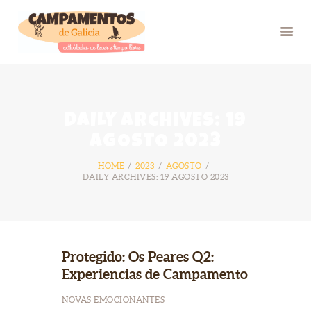
INICIO
DAILY ARCHIVES: 19
VERÁN 26
AGOSTO 2023
GRUPOS
HOME
2023
AGOSTO
FOTOS
DAILY ARCHIVES: 19 AGOSTO 2023
BLOG
NÓS
CONTACTO
Protegido: Os Peares Q2:
Experiencias de Campamento
NOVAS EMOCIONANTES