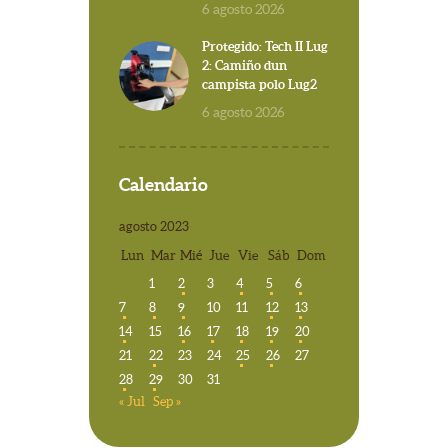
6 agosto 2026
Protegido: Tech II Lug
2: Camiño dun
campista polo Lug2
6 agosto 2026
Calendario
agosto 2023
Lun
Mar
Mié
Jue
Vie
Sáb
Dom
1
2
3
4
5
6
7
8
9
10
11
12
13
14
15
16
17
18
19
20
21
22
23
24
25
26
27
28
29
30
31
« Jul
Sep »