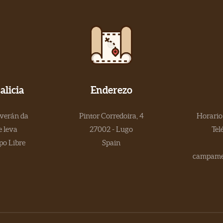
licia
Enderezo
 verán da
Pintor Corredoira, 4
Horario 
 leva
27002 - Lugo
Tel
po Libre
Spain
campamen