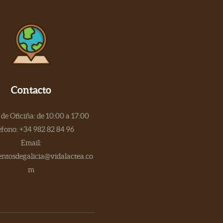
Contacto
de Oficiña: de 10:00 a 17:00
éfono: +34 982 82 84 96
Email:
tosdegalicia@vidalactea.co
m