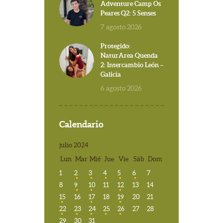
Adventure Camp Os
Peares Q2: 5 Senses
7 agosto 2026
Protegido:
NaturArea Quenda
2: Intercambio León –
Galicia
6 agosto 2026
Calendario
julio 2024
Lun
Mar
Mié
Jue
Vie
Sáb
Dom
1
2
3
4
5
6
7
8
9
10
11
12
13
14
15
16
17
18
19
20
21
22
23
24
25
26
27
28
29
30
31