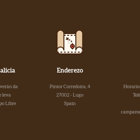
licia
Enderezo
 verán da
Pintor Corredoira, 4
Horario 
 leva
27002 - Lugo
Tel
po Libre
Spain
campamen