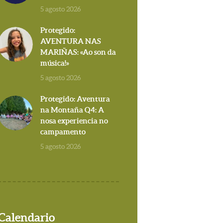
5 agosto 2026
Protegido:
AVENTURA NAS
MARIÑAS: «Ao son da
música!»
5 agosto 2026
Protegido: Aventura
na Montaña Q4: A
nosa experiencia no
campamento
5 agosto 2026
Calendario