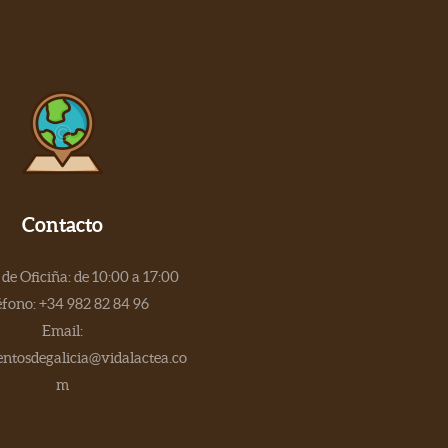
Contacto
de Oficiña: de 10:00 a 17:00
éfono: +34 982 82 84 96
Email:
tosdegalicia@vidalactea.co
m