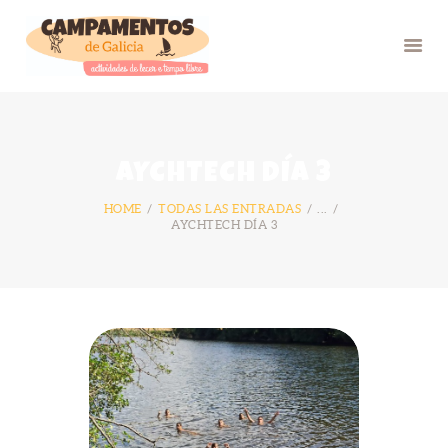
INICIO
AYCHTECH DÍA 3
VERÁN 26
HOME
TODAS LAS ENTRADAS
...
GRUPOS
AYCHTECH DÍA 3
FOTOS
BLOG
NÓS
CONTACTO