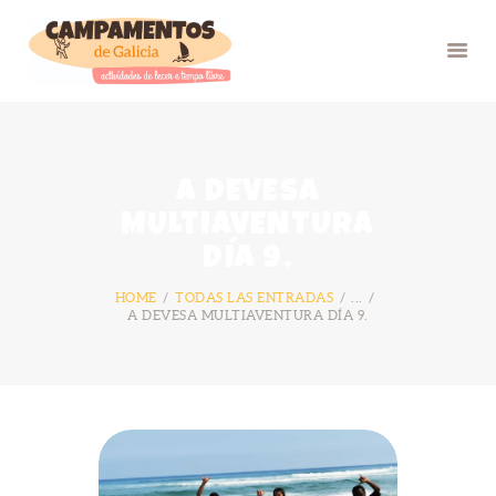
INICIO
A DEVESA
VERÁN 26
MULTIAVENTURA
GRUPOS
DÍA 9.
FOTOS
HOME
TODAS LAS ENTRADAS
...
BLOG
A DEVESA MULTIAVENTURA DÍA 9.
NÓS
CONTACTO