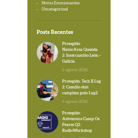
Novas Emocionantes
Uncategorized
Posts Recentes
Protegido:
NaturArea Quenda
2: Intercambio León –
Galicia
6 agosto 2026
Protegido: Tech II Lug
2: Camiño dun
campista polo Lug2
6 agosto 2026
Protegido:
Adventure Camp Os
Peares Q2:
RadioWorkshop