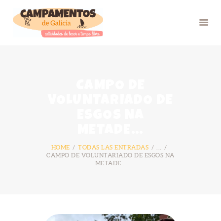
INICIO
CAMPO DE
VERÁN 26
VOLUNTARIADO DE
GRUPOS
ESGOS NA
FOTOS
METADE…
BLOG
HOME
TODAS LAS ENTRADAS
...
NÓS
CAMPO DE VOLUNTARIADO DE ESGOS NA
METADE…
CONTACTO