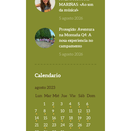
MARIÑAS: «Ao son
da música!»
5 agosto 2026
Protegido: Aventura
na Montaña Q4: A
nosa experiencia no
campamento
5 agosto 2026
Calendario
agosto 2023
Lun
Mar
Mié
Jue
Vie
Sáb
Dom
1
2
3
4
5
6
7
8
9
10
11
12
13
14
15
16
17
18
19
20
21
22
23
24
25
26
27