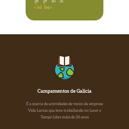
28
29
30
31
« Jul
Sep »
Campamentos de Galicia
É a marca de actividades de verán da empresa
Vida Lactea que leva traballando no Lecer e
Tempo Libre máis de 20 anos