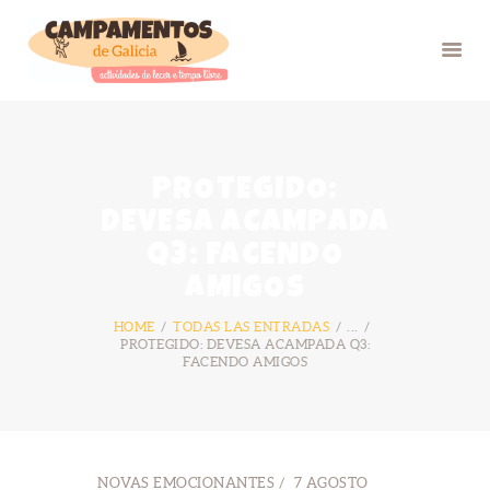
INICIO
PROTEGIDO:
VERÁN 26
DEVESA ACAMPADA
GRUPOS
Q3: FACENDO
FOTOS
AMIGOS
BLOG
HOME
TODAS LAS ENTRADAS
...
NÓS
PROTEGIDO: DEVESA ACAMPADA Q3:
FACENDO AMIGOS
CONTACTO
NOVAS EMOCIONANTES
7 AGOSTO